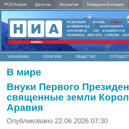
РСО-Алания
Дагестан
Ингушетия
Кабардино-Балкария
ФЕДЕРАЦИЯ
КУБАНЬ
КАВКАЗ
КАЛИНИНГРАД
НОВОСИБИРСК
КРАСНОЯРСК
СПБ
ВЛАДИВОСТОК
МУРМАНСК
ИРКУТСК
БУРЯТИЯ
ЗАБ
ЭКОНОМИКА
ПОЛИТИКА
ОБЩЕСТВО
ПУТЕШЕСТ
ИНТЕРНЕТ
ФОТО
АВТО
КОНТАКТЫ
В мире
Внуки Первого Президен
священные земли Корол
Аравия
Опубликовано 22.06.2026 07:30