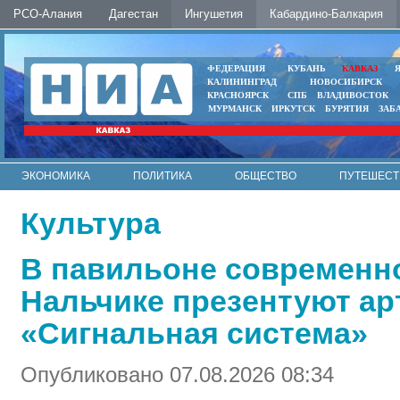
РСО-Алания
Дагестан
Ингушетия
Кабардино-Балкария
ФЕДЕРАЦИЯ
КУБАНЬ
КАВКАЗ
КАЛИНИНГРАД
НОВОСИБИРСК
КРАСНОЯРСК
СПБ
ВЛАДИВОСТОК
МУРМАНСК
ИРКУТСК
БУРЯТИЯ
ЗАБ
ЭКОНОМИКА
ПОЛИТИКА
ОБЩЕСТВО
ПУТЕШЕСТ
ИНТЕРНЕТ
ФОТО
АВТО
КОНТАКТЫ
Культура
В павильоне современно
Нальчике презентуют арт
«Сигнальная система»
Опубликовано 07.08.2026 08:34