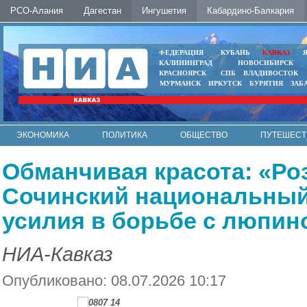
РСО-Алания
Дагестан
Ингушетия
Кабардино-Балкария
ФЕДЕРАЦИЯ
КУБАНЬ
КАВКАЗ
КАЛИНИНГРАД
НОВОСИБИРСК
КРАСНОЯРСК
СПБ
ВЛАДИВОСТОК
МУРМАНСК
ИРКУТСК
БУРЯТИЯ
ЗАБ
ЭКОНОМИКА
ПОЛИТИКА
ОБЩЕСТВО
ПУТЕШЕСТ
ИНТЕРНЕТ
ФОТО
АВТО
КОНТАКТЫ
Обманчивая красота: «Ро
Сочинский национальный
усилия в борьбе с люпин
НИА-Кавказ
Опубликовано: 08.07.2026 10:17