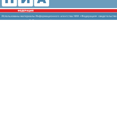
Использованы
материалы Информационного агентства НИА «Федерация» свидетельство И
массовых коммуникаций (Роскомнадзор)