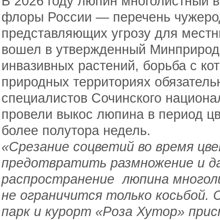
В 2026 году люпин многолистный 
флоры России — перечень чужеро
представляющих угрозу для местны
вошел в утвержденный Минприрод
инвазивных растений, борьба с к
природных территориях обязатель
специалистов Сочинского национал
провели выкос люпина в период ц
более полутора недель.
«Срезание соцветий во время цв
предотвратить размножение и д
распространение люпина многол
не ограничится только косьбой. 
парк и курорт «Роза Хутор» прис