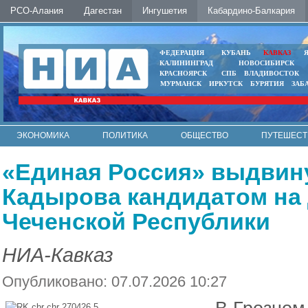
РСО-Алания
Дагестан
Ингушетия
Кабардино-Балкария
ФЕДЕРАЦИЯ
КУБАНЬ
КАВКАЗ
КАЛИНИНГРАД
НОВОСИБИРСК
КРАСНОЯРСК
СПБ
ВЛАДИВОСТОК
МУРМАНСК
ИРКУТСК
БУРЯТИЯ
ЗАБ
ЭКОНОМИКА
ПОЛИТИКА
ОБЩЕСТВО
ПУТЕШЕСТ
ИНТЕРНЕТ
ФОТО
АВТО
КОНТАКТЫ
«Единая Россия» выдвин
Кадырова кандидатом на
Чеченской Республики
НИА-Кавказ
Опубликовано: 07.07.2026 10:27