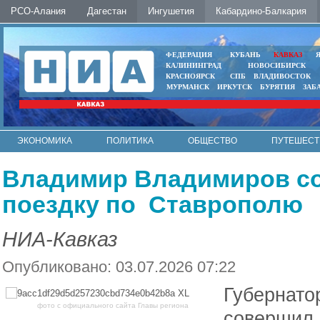
РСО-Алания
Дагестан
Ингушетия
Кабардино-Балкария
ФЕДЕРАЦИЯ
КУБАНЬ
КАВКАЗ
КАЛИНИНГРАД
НОВОСИБИРСК
КРАСНОЯРСК
СПБ
ВЛАДИВОСТОК
МУРМАНСК
ИРКУТСК
БУРЯТИЯ
ЗАБ
ЭКОНОМИКА
ПОЛИТИКА
ОБЩЕСТВО
ПУТЕШЕСТ
ИНТЕРНЕТ
ФОТО
АВТО
КОНТАКТЫ
Владимир Владимиров с
поездку по Ставрополю
НИА-Кавказ
Опубликовано: 03.07.2026 07:22
Губернато
фото с официального сайта Главы региона
совершил 