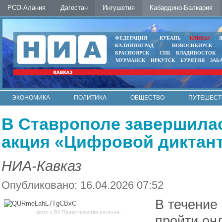
РСО-Алания
Дагестан
Ингушетия
Кабардино-Балкария
ФЕДЕРАЦИЯ
КУБАНЬ
КАВКАЗ
КАЛИНИНГРАД
НОВОСИБИРСК
КРАСНОЯРСК
СПБ
ВЛАДИВОСТОК
МУРМАНСК
ИРКУТСК
БУРЯТИЯ
ЗАБ
ЭКОНОМИКА
ПОЛИТИКА
ОБЩЕСТВО
ПУТЕШЕСТ
ИНТЕРНЕТ
ФОТО
АВТО
КОНТАКТЫ
В Ставрополе завершила
акция «Цифровой диктан
НИА-Кавказ
Опубликовано: 16.04.2026 07:52
В течение
фото с ВК Правительства региона.
пройти он