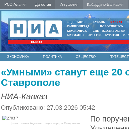
РСО-Алания
Дагестан
Ингушетия
Кабардино-Балкария
ФЕДЕРАЦИЯ
КУБАНЬ
КАВКАЗ
КАЛИНИНГРАД
НОВОСИБИРСК
КРАСНОЯРСК
СПБ
ВЛАДИВОСТОК
МУРМАНСК
ИРКУТСК
БУРЯТИЯ
ЗАБ
ЭКОНОМИКА
ПОЛИТИКА
ОБЩЕСТВО
ПУТЕШЕСТ
ИНТЕРНЕТ
ФОТО
АВТО
КОНТАКТЫ
«Умными» станут еще 20 
Ставрополе
НИА-Кавказ
Опубликовано: 27.03.2026 05:42
По поруче
фото с сайта Администрации города Ставрополя
Ульянченк