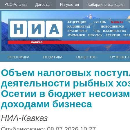
РСО-Алания
Дагестан
Ингушетия
Кабардино-Балкария
ФЕДЕРАЦИЯ
КУБАНЬ
КАВКАЗ
КАЛИНИНГРАД
НОВОСИБИРСК
КРАСНОЯРСК
СПБ
ВЛАДИВОСТОК
МУРМАНСК
ИРКУТСК
БУРЯТИЯ
ЗАБ
ЭКОНОМИКА
ПОЛИТИКА
ОБЩЕСТВО
ПУТЕШЕСТ
ИНТЕРНЕТ
ФОТО
АВТО
КОНТАКТЫ
Объем налоговых поступ
деятельности рыбных хо
Осетии в бюджет несоиз
доходами бизнеса
НИА-Кавказ
Опубликовано: 08.07.2026 10:27