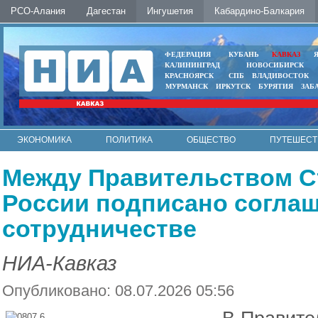
РСО-Алания
Дагестан
Ингушетия
Кабардино-Балкария
ФЕДЕРАЦИЯ
КУБАНЬ
КАВКАЗ
КАЛИНИНГРАД
НОВОСИБИРСК
КРАСНОЯРСК
СПБ
ВЛАДИВОСТОК
МУРМАНСК
ИРКУТСК
БУРЯТИЯ
ЗАБ
ЭКОНОМИКА
ПОЛИТИКА
ОБЩЕСТВО
ПУТЕШЕСТ
ИНТЕРНЕТ
ФОТО
АВТО
КОНТАКТЫ
Между Правительством С
России подписано соглаш
сотрудничестве
НИА-Кавказ
Опубликовано: 08.07.2026 05:56