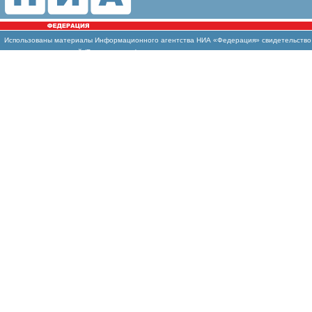
Использованы
материалы Информационного агентства НИА «Федерация» свидетельство И
массовых коммуникаций (Роскомнадзор)