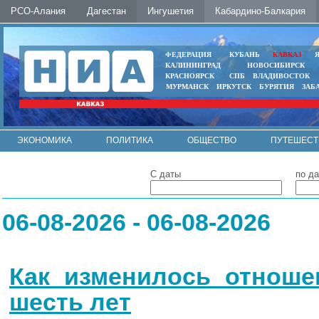
РСО-Алания
Дагестан
Ингушетия
Кабардино-Балкария
ФЕДЕРАЦИЯ
КУБАНЬ
КАВКАЗ
КАЛИНИНГРАД
НОВОСИБИРСК
КРАСНОЯРСК
СПБ
ВЛАДИВОСТОК
МУРМАНСК
ИРКУТСК
БУРЯТИЯ
ЗАБ
ЭКОНОМИКА
ПОЛИТИКА
ОБЩЕСТВО
ПУТЕШЕСТ
ИНТЕРНЕТ
ФОТО
АВТО
КОНТАКТЫ
С даты
по да
06-08-2026 - 06-08-2026
Как изменилось отноше
шесть лет